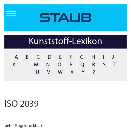
Direkt
zum
Inhalt
Kunststoff-Lexikon
A
|
B
|
C
|
D
|
E
|
F
|
G
|
H
|
I
|
J
|
K
|
L
|
M
|
N
|
O
|
P
|
Q
|
R
|
S
|
T
|
U
|
V
|
W
|
X
|
Y
|
Z
ISO 2039
siehe: Kugeldruckhärte