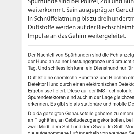
Spürhunde sind bei Polizei, Zoll und Bu
weiterkommt. Sein ausgeprägter Geruchss
in Schnüffelatmung bis zu dreihundert
Duftstoffe werden auf der Riechschleimh
Impulse an das Gehirn weitergeleitet.
Der Nachteil von Spürhunden sind die Fehlanzeige
der Hund an seiner Leistungsgrenze und braucht 
Tag. Und schliesslich kann ein Diensthund nur für
Duft ist eine chemische Substanz und Riechen ein
Detektor Hund durch einen elektronischen Detekto
Ergebnisse liefert. Diese auf der IMS-Technologi
Spurendetektoren sind auch in der Lage gleichze
erkennen. Es gibt sie als stationäre und mobile De
Die da gezeigten Gehäuseteile gehören zu einem
an Flughäfen, an Gebäudezugangskontrollen, bei Zo
zwei Modi, dem Sniff und dem Swap. Im Sniff-Modu
die aufgenommene Luft innerhalb von wenigen Sek