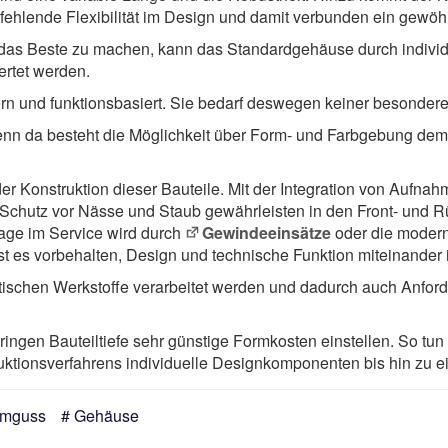
fehlende Flexibilität im Design und damit verbunden ein gewö
as Beste zu machen, kann das Standardgehäuse durch individ
rtet werden.
tern und funktionsbasiert. Sie bedarf deswegen keiner besonde
 denn da besteht die Möglichkeit über Form- und Farbgebung de
der Konstruktion dieser Bauteile. Mit der Integration von Aufn
Den Schutz vor Nässe und Staub gewährleisten in den Front- und
ge im Service wird durch
Gewindeeinsätze
oder die moder
ist es vorbehalten, Design und technische Funktion miteinander 
ischen Werkstoffe verarbeitet werden und dadurch auch Anford
ngen Bauteiltiefe sehr günstige Formkosten einstellen. So tun s
ktionsverfahrens individuelle Designkomponenten bis hin zu ei
umguss
Gehäuse