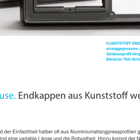
KUNSTSTOFF-EN
stranggepresstes 
Gehäuseprofil herg
Blend im TSG-Verf
use.
Endkappen aus Kunststoff we
er Einfachheit halber oft aus Aluminiumstrangpressprofilen gef
sind eine variable Länge und die Robustheit. Hinzu kommt der 