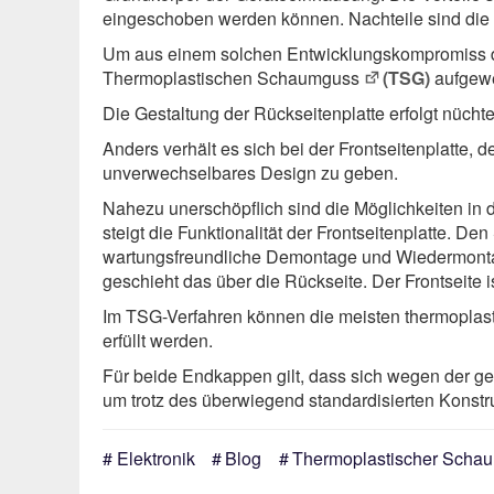
eingeschoben werden können. Nachteile sind die 
Um aus einem solchen Entwicklungs­kompromiss d
Thermoplastischen Schaumguss
(TSG)
aufgewe
Die Gestaltung der Rückseitenplatte erfolgt nüch
Anders verhält es sich bei der Frontseitenplatte,
unverwechselbares Design zu geben.
Nahezu unerschöpflich sind die Möglichkeiten in 
steigt die Funktionalität der Frontseitenplatte. 
wartungs­freundliche Demontage und Wiedermonta
geschieht das über die Rückseite. Der Frontseite 
Im TSG-Verfahren können die meisten thermoplast
erfüllt werden.
Für beide Endkappen gilt, dass sich wegen der geri
um trotz des überwiegend standardisierten Konstru
Elektronik
Blog
Thermoplastischer Scha