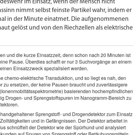
ndeswehr im Einsatz, wenn der Mensch nicht
inn nimmt selbst feinste Partikel wahr, indem er
mal in der Minute einatmet. Die aufgenommenen
aut gelöst und von den Riechzellen als elektrische
n und die kurze Einsatzzeit, denn schon nach 20 Minuten ist
eine Pause. Überdies schafft er nur 3 Suchvorgänge an einem
 einen Einsatzzweck spezialisiert werden.
e chemo-elektrische Transduktion, und so liegt es nah, den
r zu ersetzen, der keine Pausen braucht und zuverlässigere
e (Ionenmobiltätsspektrometrie) basierenden hochempfindlichen
itig Drogen- und Sprengstoffspuren im Nanogramm-Bereich zu
tektoren.
 handgehaltener Sprengstoff- und Drogendetektor zum Einsatz
lltätigkeiten und in Gefängnissen. Der Detektor arbeitet in
s schnüffelt der Detektor wie der Spürhund und analysiert
unden auf Spuren von Sprengstoff oder Betäubungs­mitteln.