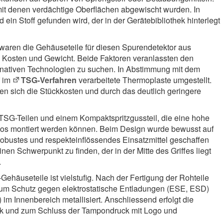
mit denen verdächtige Oberflächen abgewischt wurden. In
 ein Stoff gefunden wird, der in der Gerätebibliothek hinterlegt
waren die Gehäuseteile für diesen Spurendetektor aus
 Kosten und Gewicht. Beide Faktoren veranlassten den
nativen Technologien zu suchen. In Abstimmung mit dem
f im
TSG-Verfahren
verarbeitete Thermoplaste umgestellt.
en sich die Stückkosten und durch das deutlich geringere
SG-Teilen und einem Kompaktspritzgussteil, die eine hohe
os montiert werden können. Beim Design wurde bewusst auf
 robustes und respekteinflössendes Einsatzmittel geschaffen
inen Schwerpunkt zu finden, der in der Mitte des Griffes liegt
.
ehäuseteile ist vielstufig. Nach der Fertigung der Rohteile
um Schutz gegen elektrostatische Entladungen (ESE, ESD)
) im Innenbereich metallisiert. Anschliessend erfolgt die
ck und zum Schluss der Tampondruck mit Logo und