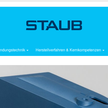
ndungstechnik
Herstellverfahren & Kernkompetenzen