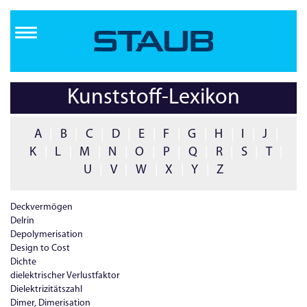
Direkt
zum
Inhalt
Kunststoff-Lexikon
A
|
B
|
C
|
D
|
E
|
F
|
G
|
H
|
I
|
J
|
K
|
L
|
M
|
N
|
O
|
P
|
Q
|
R
|
S
|
T
|
U
|
V
|
W
|
X
|
Y
|
Z
Deckvermögen
Delrin
Depolymerisation
Design to Cost
Dichte
dielektrischer Verlustfaktor
Dielektrizitätszahl
Dimer, Dimerisation