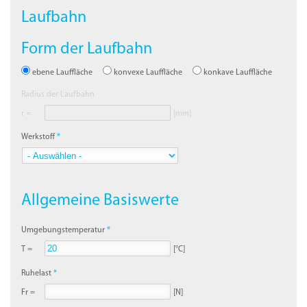
Laufbahn
Form der Laufbahn
ebene Lauffläche
konvexe Lauffläche
konkave Lauffläche
Radius der Laufbahn
r =
[mm]
Werkstoff
Allgemeine Basiswerte
Umgebungstemperatur
T =
[°C]
Ruhelast
Fr =
[N]