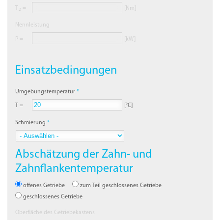
T
=
[Nm]
2
Nennleistung
P =
[kW]
Einsatzbedingungen
Umgebungstemperatur
T =
[°C]
Schmierung
Abschätzung der Zahn- und
Zahnflankentemperatur
offenes Getriebe
zum Teil geschlossenes Getriebe
geschlossenes Getriebe
Oberfläche des Getriebekastens