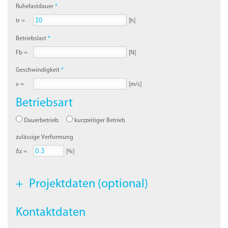
Ruhelastdauer
tr =
[h]
Betriebslast
Fb =
[N]
Geschwindigkeit
v =
[m/s]
Betriebsart
Dauerbetrieb
kurzzeitiger Betrieb
zulässige Verformung
δz =
[%]
Projektdaten (optional)
Kontaktdaten