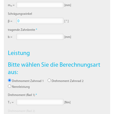
m
=
[mm]
n
Schrägungswinkel
β =
[ ° ]
tragende Zahnbreite
b =
[mm]
Leistung
Bitte wählen Sie die Berechnungsart
aus:
Drehmoment Zahnrad 1
Drehmoment Zahnrad 2
Nennleistung
Drehmoment (Rad 1)
T
=
[Nm]
1
Drehmoment (Rad 2)