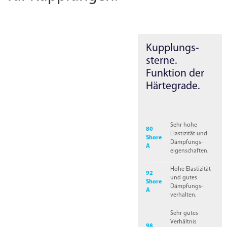
Kupplungs­
sterne.
Funktion der
Härtegrade.
Sehr hohe
80
Elastizität und
Shore
Dämpfungs­
A
eigenschaften.
Hohe Elastizität
92
und gutes
Shore
Dämpfungs­
A
verhalten.
Sehr gutes
Verhältnis
98