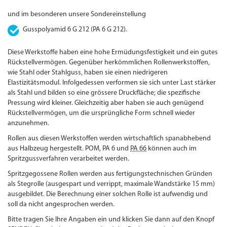
und im besonderen unsere Sondereinstellung
Gusspolyamid 6 G 212 (PA 6 G 212).
Diese Werkstoffe haben eine hohe Ermüdungs­festigkeit und ein gutes
Rückstell­vermögen. Gegenüber herkömmlichen Rollenwerkstoffen,
wie Stahl oder Stahlguss, haben sie einen niedrigeren
Elastizitätsmodul. Infolgedessen verformen sie sich unter Last stärker
als Stahl und bilden so eine grössere Druckfläche; die spezifische
Pressung wird kleiner. Gleichzeitig aber haben sie auch genügend
Rückstell­vermögen, um die ursprüngliche Form schnell wieder
anzunehmen.
Rollen aus diesen Werkstoffen werden wirtschaftlich spanabhebend
aus Halbzeug hergestellt. POM, PA 6 und
PA 66
können auch im
Spritzgussverfahren verarbeitet werden.
Spritzgegossene Rollen werden aus fertigungs­technischen Gründen
als Stegrolle (ausgespart und verrippt, maximale Wandstärke 15 mm)
ausgebildet. Die Berechnung einer solchen Rolle ist aufwendig und
soll da nicht angesprochen werden.
Bitte tragen Sie Ihre Angaben ein und klicken Sie dann auf den Knopf