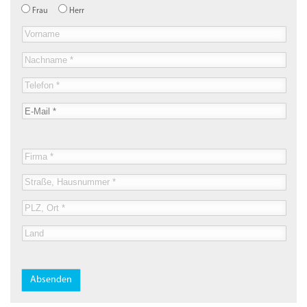
Frau
Herr
HR-
Lineal