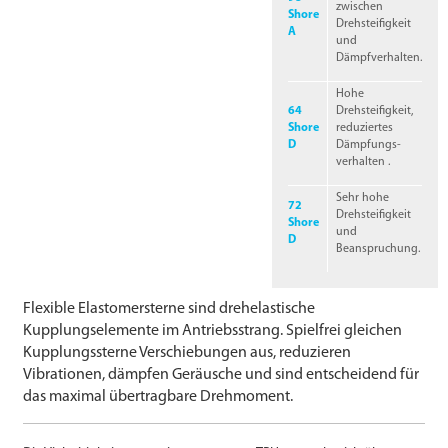
zwischen
Shore
Drehsteifigkeit
A
und
Dämpfverhalten.
Hohe
64
Drehsteifigkeit,
Shore
reduziertes
D
Dämpfungs­
verhalten .
Sehr hohe
72
Drehsteifigkeit
Shore
und
D
Beanspruchung.
Flexible Elastomersterne sind drehelastische
Kupplungselemente im Antriebsstrang. Spielfrei gleichen
Kupplungs­sterne Verschiebungen aus, reduzieren
Vibrationen, dämpfen Geräusche und sind entscheidend für
das maximal übertragbare Drehmoment.