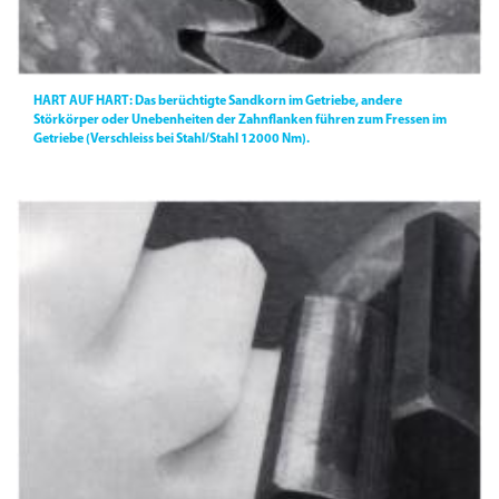
HART AUF HART:
Das berüchtigte Sandkorn im Getriebe, andere
Störkörper oder Unebenheiten der Zahnflanken führen zum Fressen im
Getriebe (Verschleiss bei Stahl/Stahl 12000 Nm).