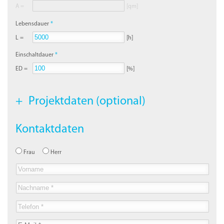
A =
[qm]
Lebensdauer
L =
[h]
Einschaltdauer
ED =
[%]
Projektdaten (optional)
Kontaktdaten
Frau
Herr