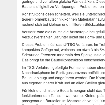
geringe und vor allem gleiche Wandstärken. Dies
Bauteilsteifigkeit zu Verrippungen. Problemzonen i
Konstruktionsideen scheitern, weil sie unterschi
teurer Formenbautechnik können Materialanhäufung
rechnet sich bei kleinen und mittleren Stückzahlen
Verstärkt wird dies durch die Anisotropie bei gefüll
Verzugsverstärker. Darunter leidet die Form- und 
Dieses Problem löst das
TSG
-Verfahren. Im Tre
kompaktes Gefüge auf, welches um etwa 3 bis 5% 
Schwunddifferenzen innerhalb des Spritzgussteile
Das bringt für die Bauteilkonstruktion entscheiden
Im TSG-Verfahren gefertigte Formteile haben ei
Nachdruckphase im Spritzgussprozess entfällt un
Bauteil erzeugt und eingefroren werden. Die Ko
aus eigener innerer Kraft und an allen Stellen glei
Für kleine und mittlere Bedarfsmengen steht das 
funktionierenden Teil sehr weit vorne. Kleine, pr
passgenauen Bauteilen im Massereich von 2.000mm