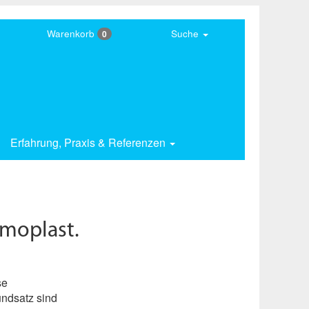
Warenkorb
Suche
0
Erfahrung,
Praxis & Referenzen
moplast.
se
undsatz sind