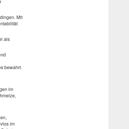
r
dingen. Mit
tabilität
i als
end
es bewahrt.
ngen im
chmelze,
len,
vlos im