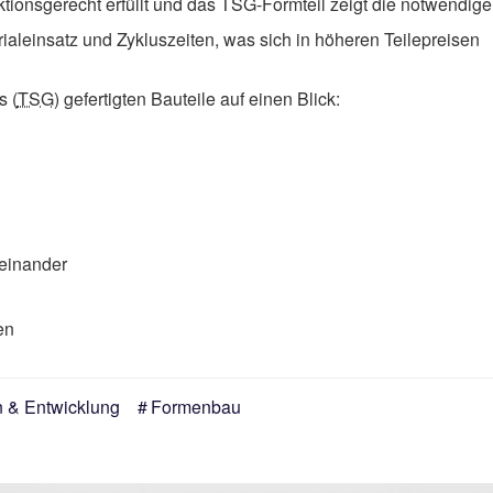
tionsgerecht erfüllt und das TSG-Formteil zeigt die notwendig
ialeinsatz und Zykluszeiten, was sich in höheren Teilepreisen
s (
TSG
) gefertigten Bauteile auf einen Blick:
ueinander
en
n & Entwicklung
Formenbau