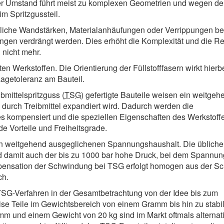
er Umstand führt meist zu komplexen Geometrien und wegen de
m Spritzgussteil.
edliche Wandstärken, Materialanhäufungen oder Verrippungen be
en verdrängt werden. Dies erhöht die Komplexität und die Ren
 nicht mehr.
ten Werkstoffen. Die Orientierung der Füllstofffasern wirkt hierbe
Lagetoleranz am Bauteil.
ibmittelspritzguss (
TSG
) gefertigte Bauteile weisen ein weitgeh
durch Treibmittel expandiert wird. Dadurch werden die
s kompensiert und die speziellen Eigenschaften des Werkstoff
de Vorteile und Freiheitsgrade.
nen weitgehend ausgeglichenen Spannungshaushalt. Die übliche
d damit auch der bis zu 1000 bar hohe Druck, bei dem Spannu
mpensation der Schwindung bei TSG erfolgt homogen aus der S
ch.
TSG-Verfahren in der Gesamtbetrachtung von der Idee bis zum
äzise Teile im Gewichtsbereich von einem Gramm bis hin zu stabi
 und einem Gewicht von 20 kg sind im Markt oftmals alternati